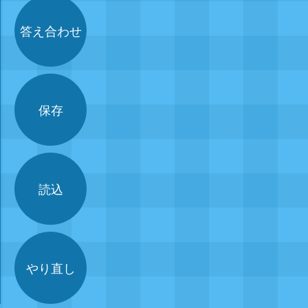
答え合わせ
保存
読込
やり直し