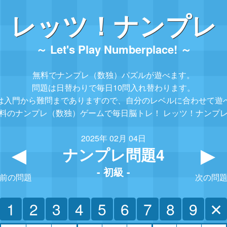
レッツ！ナンプレ
～ Let's Play Numberplace! ～
無料でナンプレ（数独）パズルが遊べます。
問題は日替わりで毎日10問入れ替わります。
は入門から難問までありますので、
自分のレベルに合わせて遊
料のナンプレ（数独）ゲームで毎日脳トレ！
レッツ！ナンプ
2025年 02月 04日
ナンプレ問題4
▲
- 初級 -
前の問題
次の問
1
2
3
4
5
6
7
8
9
✕