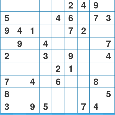
2
4
9
5
4
6
7
3
9
4
1
7
2
9
4
7
2
3
9
4
2
1
7
4
6
8
8
5
3
9
5
7
4