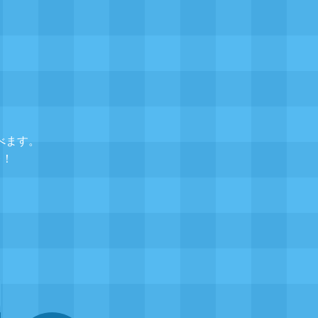
べます。
レ！
▲
題