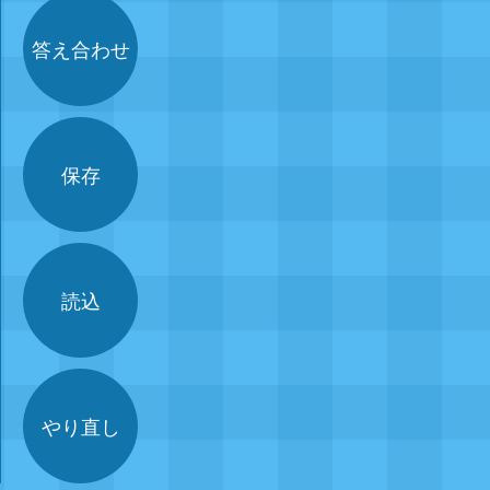
答え合わせ
保存
読込
やり直し