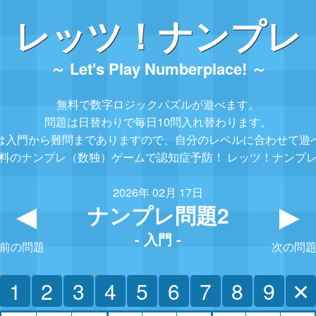
レッツ！ナンプレ
～ Let's Play Numberplace! ～
無料で数字ロジックパズルが遊べます。
問題は日替わりで毎日10問入れ替わります。
は入門から難問までありますので、
自分のレベルに合わせて遊
料のナンプレ（数独）ゲームで認知症予防！
レッツ！ナンプ
2026年 02月 17日
ナンプレ問題2
▲
- 入門 -
前の問題
次の問
1
2
3
4
5
6
7
8
9
✕