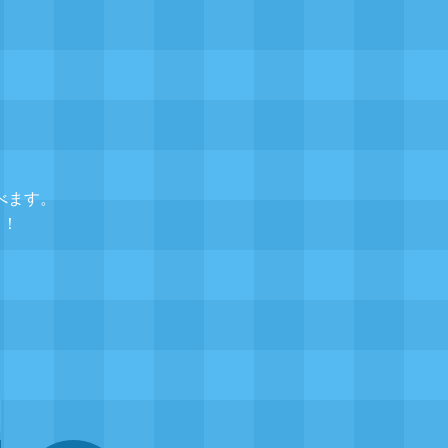
べます。
レ！
▲
題