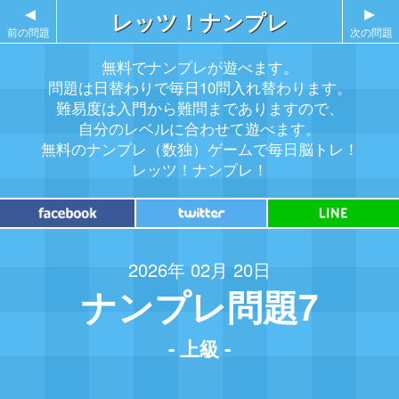
▲
レッツ！ナンプレ
▲
前の問題
次の問題
無料でナンプレが遊べます。
問題は日替わりで毎日10問入れ替わります。
難易度は入門から難問までありますので、
自分のレベルに合わせて遊べます。
無料のナンプレ（数独）ゲームで毎日脳トレ！
レッツ！ナンプレ！
2026年 02月 20日
ナンプレ問題7
- 上級 -