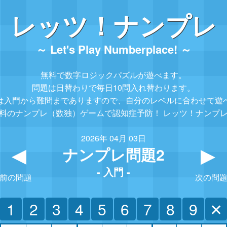
レッツ！ナンプレ
～ Let's Play Numberplace! ～
無料で数字ロジックパズルが遊べます。
問題は日替わりで毎日10問入れ替わります。
は入門から難問までありますので、
自分のレベルに合わせて遊
料のナンプレ（数独）ゲームで認知症予防！
レッツ！ナンプ
2026年 04月 03日
ナンプレ問題2
▲
- 入門 -
前の問題
次の問
1
2
3
4
5
6
7
8
9
✕