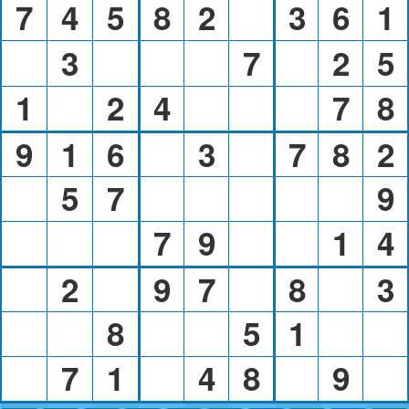
7
4
5
8
2
3
6
1
3
7
2
5
1
2
4
7
8
9
1
6
3
7
8
2
5
7
9
7
9
1
4
2
9
7
8
3
8
5
1
7
1
4
8
9