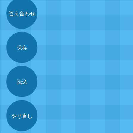
答え合わせ
保存
読込
やり直し