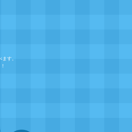
べます。
レ！
▲
題