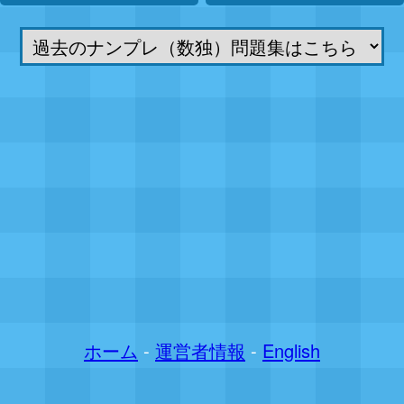
ホーム
-
運営者情報
-
English