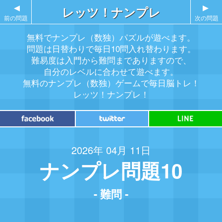
▲
レッツ！ナンプレ
▲
前の問題
次の問題
無料でナンプレ（数独）パズルが遊べます。
問題は日替わりで毎日10問入れ替わります。
難易度は入門から難問までありますので、
自分のレベルに合わせて遊べます。
無料のナンプレ（数独）ゲームで毎日脳トレ！
レッツ！ナンプレ！
2026年 04月 11日
ナンプレ問題10
- 難問 -