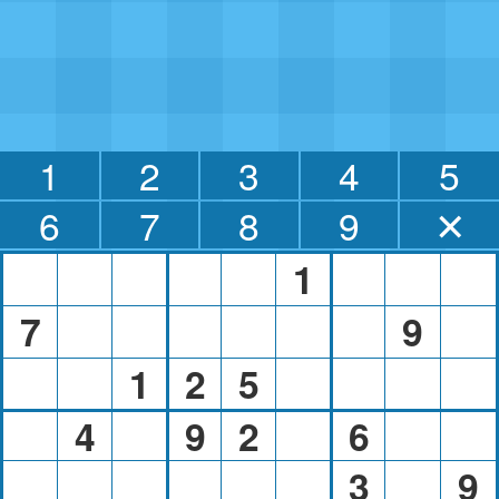
1
2
3
4
5
6
7
8
9
✕
1
7
9
1
2
5
4
9
2
6
3
9