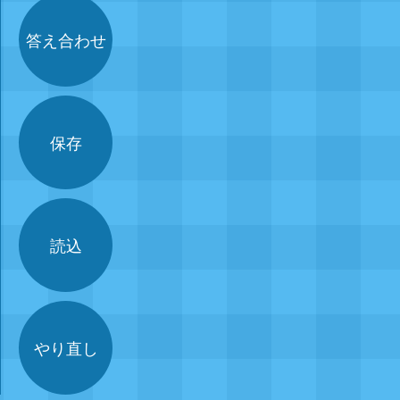
答え合わせ
保存
読込
やり直し