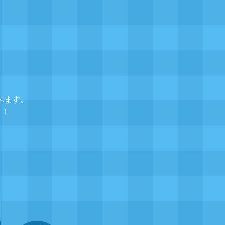
べます。
レ！
▲
題