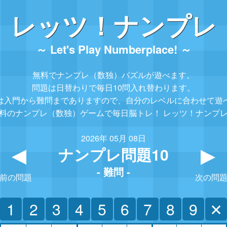
レッツ！ナンプレ
～ Let's Play Numberplace! ～
無料でナンプレ（数独）パズルが遊べます。
問題は日替わりで毎日10問入れ替わります。
は入門から難問までありますので、
自分のレベルに合わせて遊
料のナンプレ（数独）ゲームで毎日脳トレ！
レッツ！ナンプ
2026年 05月 08日
ナンプレ問題10
▲
- 難問 -
前の問題
次の問
1
2
3
4
5
6
7
8
9
✕