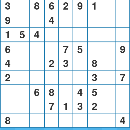
3
8
6
2
9
1
9
4
1
5
4
6
7
5
9
4
2
3
8
2
3
7
6
8
4
5
7
1
3
2
8
4