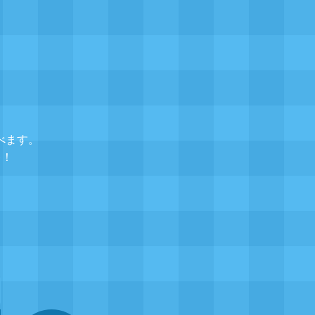
べます。
レ！
▲
題