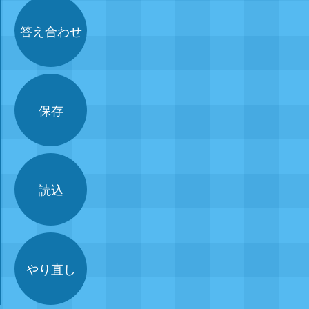
答え合わせ
保存
読込
やり直し