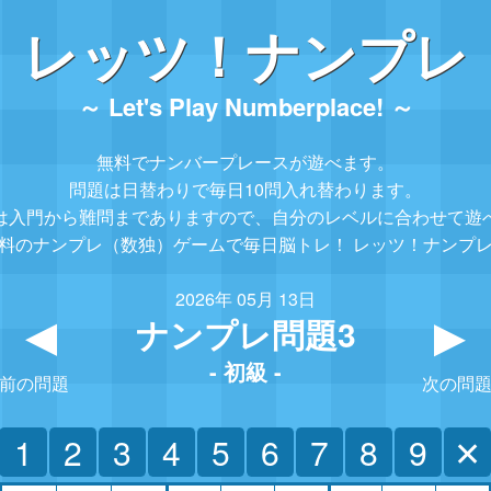
レッツ！ナンプレ
～ Let's Play Numberplace! ～
無料でナンバープレースが遊べます。
問題は日替わりで毎日10問入れ替わります。
は入門から難問までありますので、
自分のレベルに合わせて遊
料のナンプレ（数独）ゲームで毎日脳トレ！
レッツ！ナンプ
2026年 05月 13日
ナンプレ問題3
▲
- 初級 -
前の問題
次の問
1
2
3
4
5
6
7
8
9
✕