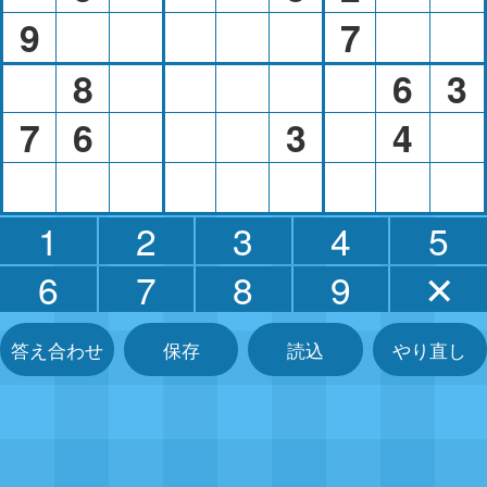
9
7
8
6
3
7
6
3
4
1
2
3
4
5
6
7
8
9
✕
答え合わせ
保存
読込
やり直し