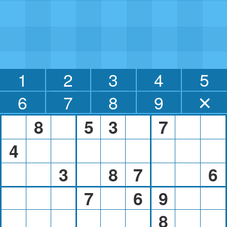
1
2
3
4
5
6
7
8
9
✕
8
5
3
7
4
3
8
7
6
7
6
9
8