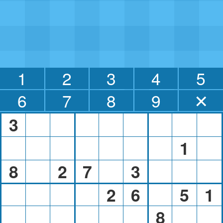
1
2
3
4
5
6
7
8
9
✕
3
1
8
2
7
3
2
6
5
1
8