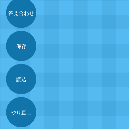
答え合わせ
保存
読込
やり直し