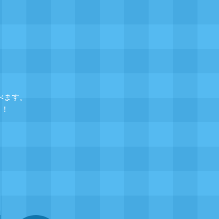
べます。
レ！
▲
題