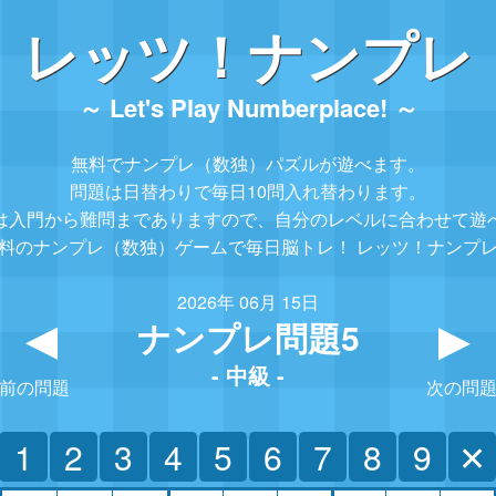
レッツ！ナンプレ
～ Let's Play Numberplace! ～
無料でナンプレ（数独）パズルが遊べます。
問題は日替わりで毎日10問入れ替わります。
は入門から難問までありますので、
自分のレベルに合わせて遊
料のナンプレ（数独）ゲームで毎日脳トレ！
レッツ！ナンプ
2026年 06月 15日
ナンプレ問題5
▲
- 中級 -
前の問題
次の問
1
2
3
4
5
6
7
8
9
✕