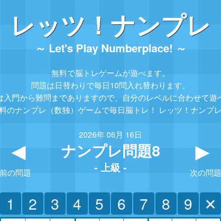
レッツ！ナンプレ
～ Let's Play Numberplace! ～
無料で脳トレゲームが遊べます。
問題は日替わりで毎日10問入れ替わります。
は入門から難問までありますので、
自分のレベルに合わせて遊
料のナンプレ（数独）ゲームで毎日脳トレ！
レッツ！ナンプ
2026年 06月 16日
ナンプレ問題8
▲
- 上級 -
前の問題
次の問
1
2
3
4
5
6
7
8
9
✕