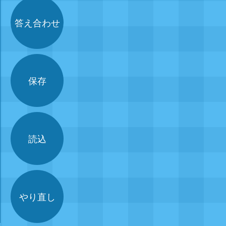
答え合わせ
保存
読込
やり直し