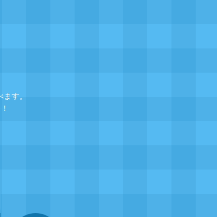
べます。
レ！
▲
題