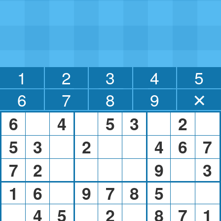
1
2
3
4
5
6
7
8
9
✕
6
4
5
3
2
5
3
2
4
6
7
7
2
9
3
1
6
9
7
8
5
4
5
2
8
7
1