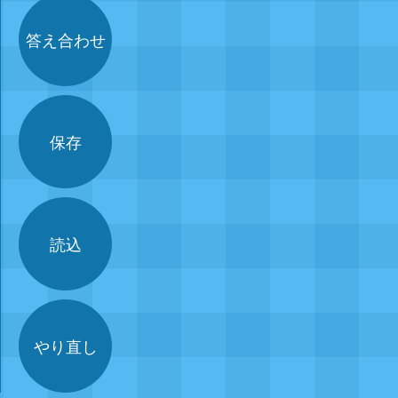
答え合わせ
保存
読込
やり直し