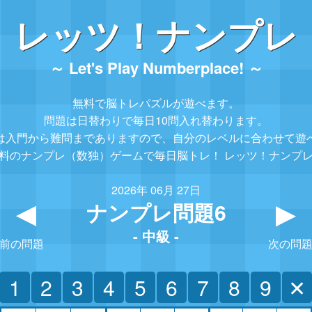
レッツ！ナンプレ
～ Let's Play Numberplace! ～
無料で脳トレパズルが遊べます。
問題は日替わりで毎日10問入れ替わります。
は入門から難問までありますので、
自分のレベルに合わせて遊
料のナンプレ（数独）ゲームで毎日脳トレ！
レッツ！ナンプ
2026年 06月 27日
ナンプレ問題6
▲
- 中級 -
前の問題
次の問
1
2
3
4
5
6
7
8
9
✕