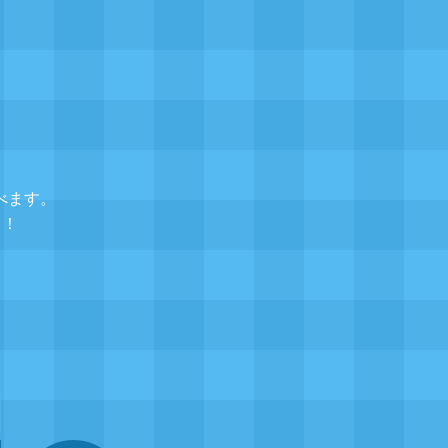
べます。
レ！
▲
題