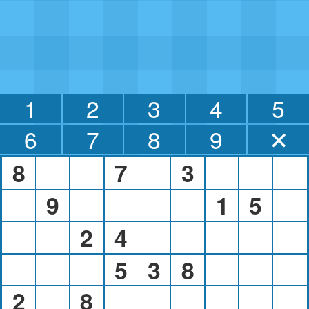
1
2
3
4
5
6
7
8
9
✕
8
7
3
9
1
5
2
4
5
3
8
2
8