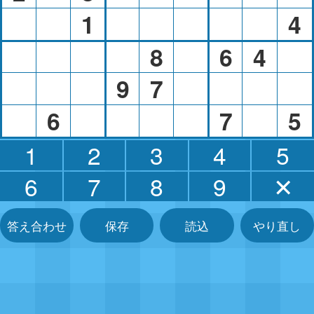
1
4
8
6
4
9
7
6
7
5
1
2
3
4
5
6
7
8
9
✕
答え合わせ
保存
読込
やり直し