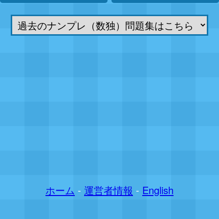
ホーム
-
運営者情報
-
English