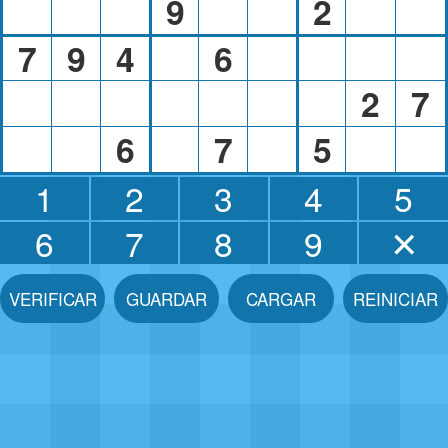
9
2
7
9
4
6
2
7
6
7
5
1
2
3
4
5
6
7
8
9
✕
VERIFICAR
GUARDAR
CARGAR
REINICIAR