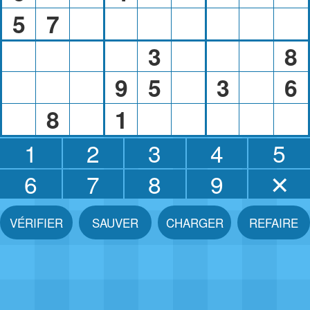
5
7
3
8
9
5
3
6
8
1
1
2
3
4
5
6
7
8
9
✕
VÉRIFIER
SAUVER
CHARGER
REFAIRE