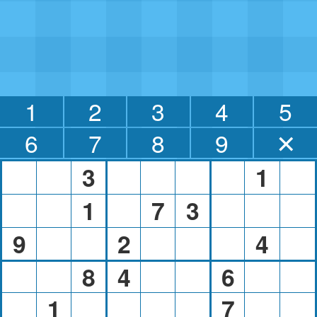
1
2
3
4
5
6
7
8
9
✕
3
1
1
7
3
9
2
4
8
4
6
1
7