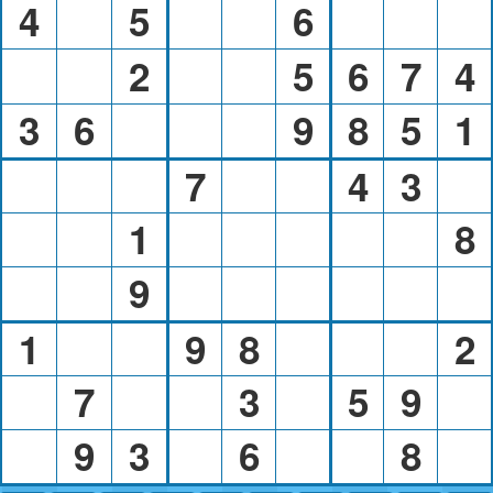
4
5
6
2
5
6
7
4
3
6
9
8
5
1
7
4
3
1
8
9
1
9
8
2
7
3
5
9
9
3
6
8