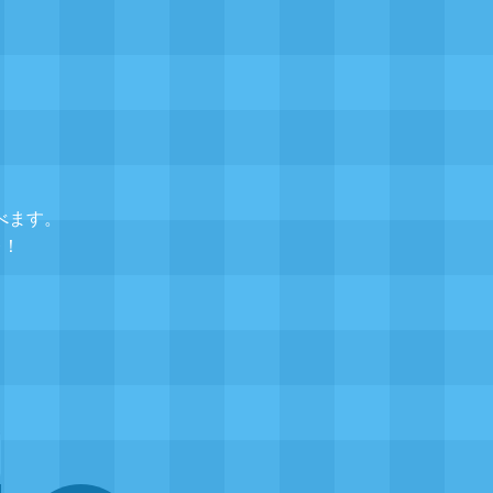
べます。
レ！
▲
題