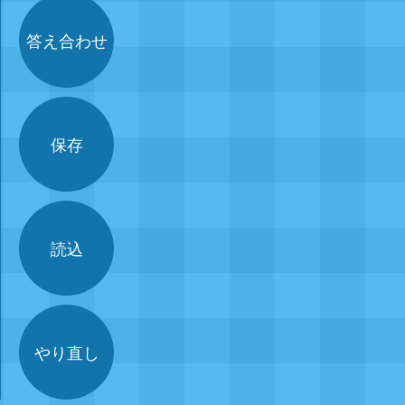
答え合わせ
保存
読込
やり直し