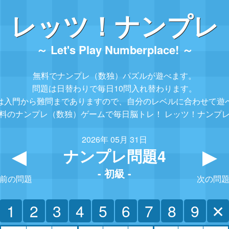
レッツ！ナンプレ
～ Let's Play Numberplace! ～
無料でナンプレ（数独）パズルが遊べます。
問題は日替わりで毎日10問入れ替わります。
は入門から難問までありますので、
自分のレベルに合わせて遊
料のナンプレ（数独）ゲームで毎日脳トレ！
レッツ！ナンプ
2026年 05月 31日
ナンプレ問題4
▲
- 初級 -
前の問題
次の問
1
2
3
4
5
6
7
8
9
✕