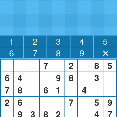
1
2
3
4
5
6
7
8
9
✕
7
2
8
5
6
4
9
8
3
7
8
6
1
4
2
6
7
5
9
9
3
8
2
4
7