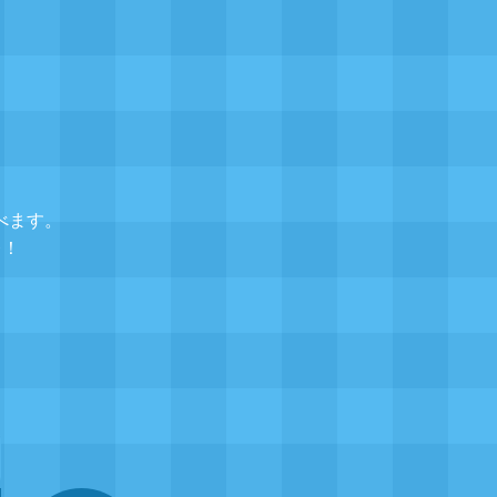
べます。
レ！
▲
題