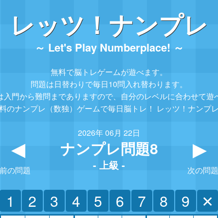
レッツ！ナンプレ
～ Let's Play Numberplace! ～
無料で脳トレゲームが遊べます。
問題は日替わりで毎日10問入れ替わります。
は入門から難問までありますので、
自分のレベルに合わせて遊
料のナンプレ（数独）ゲームで毎日脳トレ！
レッツ！ナンプ
2026年 06月 22日
ナンプレ問題8
▲
- 上級 -
前の問題
次の問
1
2
3
4
5
6
7
8
9
✕