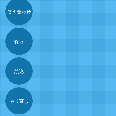
答え合わせ
保存
読込
やり直し