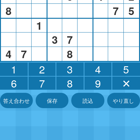
8
7
5
1
3
7
4
7
8
1
2
3
4
5
6
7
8
9
✕
答え合わせ
保存
読込
やり直し